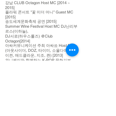
강남 CLUB Octagon Host MC [2014 ~
2015]
플라워 콘서트 "꽃 미더 머니" Guest MC
[2015]
송도세계문화축제 공연 [2015]
Summer Wine Festival Host MC DJ난리부
르스(이하늘),
DJ서로(하우스룰즈) @Club
Octagon[2014]
아싸커뮤니케이션 주최 아싸쑈 Host MC
(아웃사이더, DOZ, 타이미, 소울다이브, 제
이켠, 매드클라운, 지조, 콴) [2013]
위니케이와 함께하는 K-POP 문화기부
Show "The Wolf Show Vol.1"
(걸스데이, 타히티, 비비드걸, 개그맨 김진
철 등등) @ 수도방위사령부 [2013]
MBC 플러스 미디어, MBC 스포츠 2012년
연말시상식&송년회 Host MC
(015B, 스피카) [2012]
Bugs Show Host MC(디유닛, EXID, 일렉
트로 보이즈, 빅스타, 도끼, 더콰이엇)
[2012]
방송출연