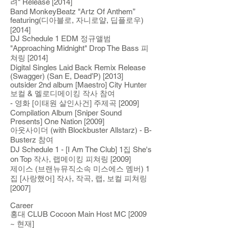
려" Release [2014]
Band MonkeyBeatz "Artz Of Anthem”
featuring(디아블로, 자니로얄, 딥플로우)
[2014]
DJ Schedule 1 EDM 정규앨범
"Approaching Midnight" Drop The Bass 피
쳐링 [2014]
Digital Singles Laid Back Remix Release
(Swagger) (San E, Dead’P) [2013]
outsider 2nd album [Maestro] City Hunter
보컬 & 멜로디메이킹 작사 참여
- 영화 [이태원 살인사건] 주제곡 [2009]
Compilation Album [Sniper Sound
Presents] One Nation [2009]
아웃사이더 (with Blockbuster Allstarz) - B-
Busterz 참여
DJ Schedule 1 - [I Am The Club] 1집 She's
on Top 작사, 랩메이킹 피쳐링 [2009]
제이스 (브랜뉴뮤직소속 미스에스 멤버) 1
집 [사랑했어] 작사, 작곡, 랩, 보컬 피쳐링
[2007]
Career
홍대 CLUB Cocoon Main Host MC [2009
~ 현재]