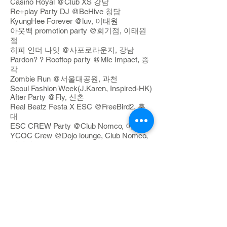
Casino Royal @Club XS 강남
Re+play Party DJ @BeHive 청담
KyungHee Forever @luv, 이태원
아웃백 promotion party @회기점, 이태원
점
히피 인더 나잇 @사포로라운지, 강남
Pardon? ? Rooftop party @Mic Impact, 종
각
Zombie Run @서울대공원, 과천
Seoul Fashion Week(J.Karen, Inspired-HK)
After Party @Fly, 신촌
Real Beatz Festa X ESC @FreeBird2, 홍
대
ESC CREW Party @Club Nomco, 이태원
YCOC Crew @Dojo lounge, Club Nomco,
이태원
SMTown Wonderland 음향감독 @SMT, 청
담
Facebook :
https://www.facebook.com/juyeong.kim
더보기